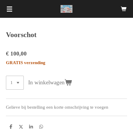
Ga
direct
naar
de
Voorschot
hoofdinhoud
€ 100,00
GRATIS verzending
In winkelwagen
Gelieve bij bestelling een korte omschrijving te voegen
D
D
S
D
e
e
h
e