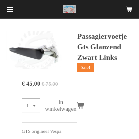
Ga
direct
naar
de
Passagiervoetje
hoofdinhoud
Gts Glanzend
Zwart Links
Sale!
€ 45,00
€ 75,00
In
winkelwagen
GTS origineel Vespa