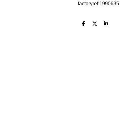
factoryref:1990635
D
D
S
e
e
h
l
e
a
e
l
r
n
e