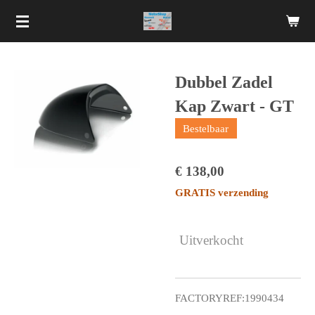
Ga
direct
naar
de
Dubbel Zadel
hoofdinhoud
Kap Zwart - GT
Bestelbaar
€ 138,00
GRATIS verzending
Uitverkocht
FACTORYREF:1990434