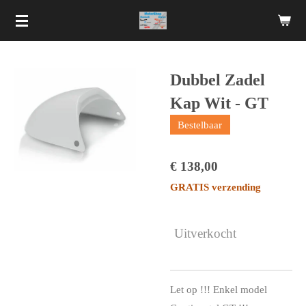
Ga
direct
naar
de
Dubbel Zadel
hoofdinhoud
Kap Wit - GT
Bestelbaar
€ 138,00
GRATIS verzending
Uitverkocht
Let op !!! Enkel model