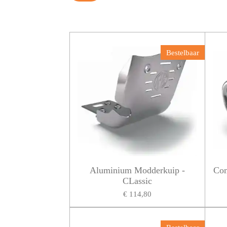
Bestelbaar
Aluminium Modderkuip -
Com
CLassic
€ 114,80